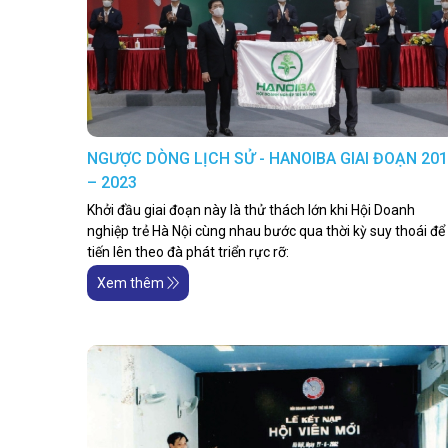
NGƯỢC DÒNG LỊCH SỬ - HANOIBA GIAI ĐOẠN 20
– 2023
Khởi đầu giai đoạn này là thử thách lớn khi Hội Doanh
nghiệp trẻ Hà Nội cùng nhau bước qua thời kỳ suy thoái để
tiến lên theo đà phát triển rực rỡ:
Xem thêm