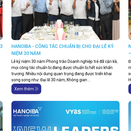
13
HANOIBA - CÔNG TÁC CHUẨN BỊ CHO ĐẠI LỄ KỶ
N
NIỆM 30 NĂM
–
Lễ kỷ niệm 30 năm Phong trào Doanh nghiệp trẻ đã cận kề,
Đ
mọi công tác chuẩn bị đang được chuẩn bị hết sức khẩn
m
trương. Nhiều nội dung quan trọng đang được triển khai
s
song song như: Đại lễ 30 năm, Không gian ...
H
Xem thêm