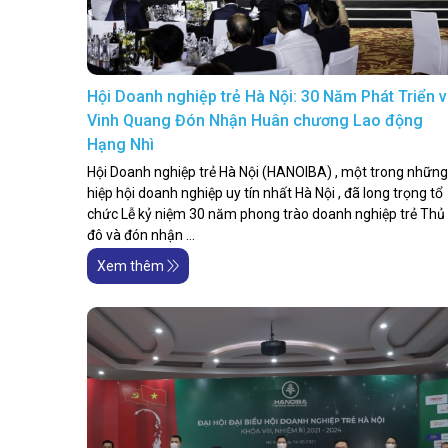
Hội Doanh nghiệp trẻ Hà Nội: 30 Năm Phát Triển 
Vinh Quang Đón Nhận Huân chương Lao động
Hạng Nhì
Hội Doanh nghiệp trẻ Hà Nội (HANOIBA) , một trong những
hiệp hội doanh nghiệp uy tín nhất Hà Nội , đã long trọng tổ
chức Lễ kỷ niệm 30 năm phong trào doanh nghiệp trẻ Thủ
đô và đón nhận ...
Xem thêm