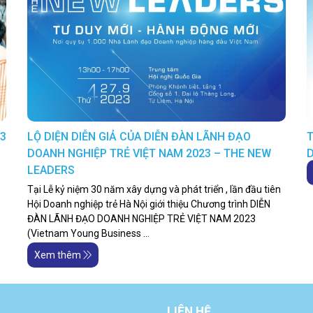
93
LỘ DIỆN DIỄN GIẢ CỦA DIỄN ĐÀN LÃNH ĐẠO
T
DOANH NGHIỆP TRẺ VIỆT NAM 2023 – THE NEW
D
LEADERS
Tại Lễ kỷ niệm 30 năm xây dựng và phát triển , lần đầu tiên
Hội Doanh nghiệp trẻ Hà Nội giới thiệu Chương trình DIỄN
ĐÀN LÃNH ĐẠO DOANH NGHIỆP TRẺ VIỆT NAM 2023
(Vietnam Young Business ...
Xem thêm
LIÊN HỆ