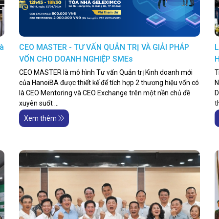
và
CEO MASTER - TƯ VẤN QUẢN TRỊ VÀ GIẢI PHÁP
L
VỐN CHO DOANH NGHIỆP SMEs
H
CEO MASTER là mô hình Tư vấn Quản trị Kinh doanh mới
T
của HanoiBA được thiết kế để tích hợp 2 thương hiệu vốn có
N
là CEO Mentoring và CEO Exchange trên một nền chủ đề
D
xuyên suốt ...
t
Xem thêm