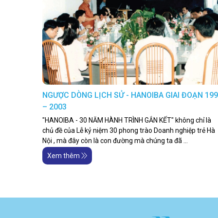
NGƯỢC DÒNG LỊCH SỬ - HANOIBA GIAI ĐOẠN 19
– 2003
"HANOIBA - 30 NĂM HÀNH TRÌNH GẮN KẾT" không chỉ là
chủ đề của Lễ kỷ niệm 30 phong trào Doanh nghiệp trẻ Hà
Nội , mà đây còn là con đường mà chúng ta đã ...
Xem thêm