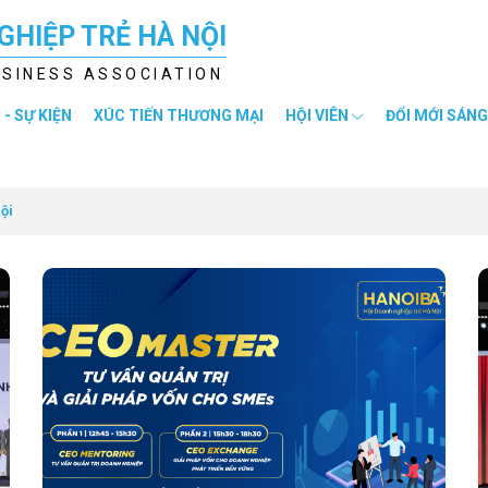
GHIỆP TRẺ HÀ NỘI
USINESS ASSOCIATION
 - SỰ KIỆN
XÚC TIẾN THƯƠNG MẠI
HỘI VIÊN
ĐỔI MỚI SÁNG
ội