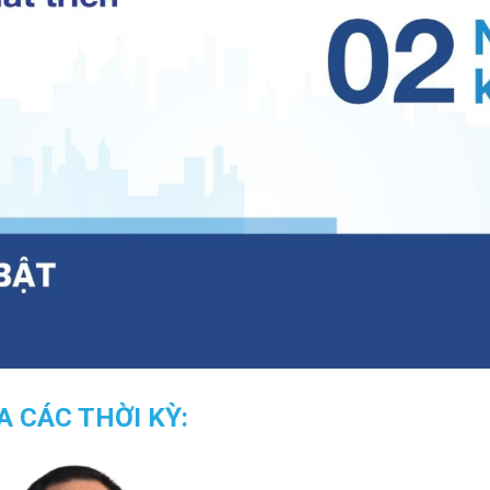
 CÁC THỜI KỲ: