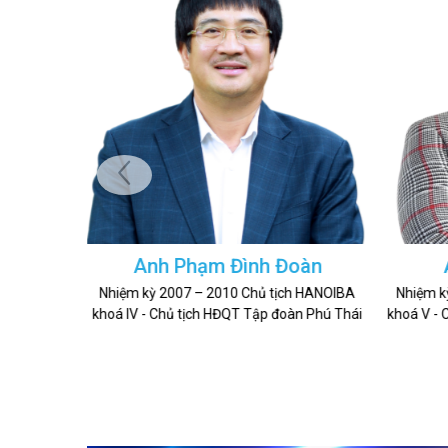
oàn
Anh Bùi Văn Quân
h HANOIBA
Nhiệm kỳ 2010 – 2012 Chủ tịch HANOIBA
Nhiệm k
àn Phú Thái
khoá V - Chủ tịch Công ty Cổ phần Tập đoàn
khoá VI
Anh ...