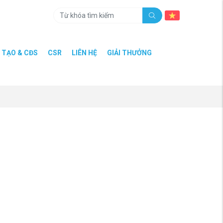
 TẠO & CĐS
CSR
LIÊN HỆ
GIẢI THƯỞNG