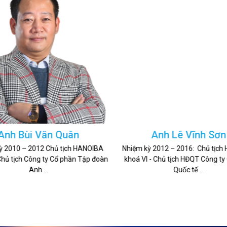
Anh Lê Vĩnh Sơn
Anh Trần Anh Vươ
ỳ 2012 – 2016: Chủ tịch HANOIBA
Nhiệm kỳ 2016 – 2017: Chủ tịch
 - Chủ tịch HĐQT Công ty Cổ phần
khoá VI - Chủ tịch HĐQT Công ty
Quốc tế ...
Đầu tư BVG