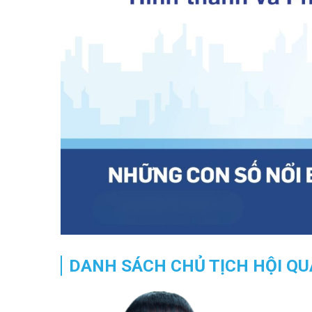
DANH SÁCH CHỦ TỊCH HỘI QUA