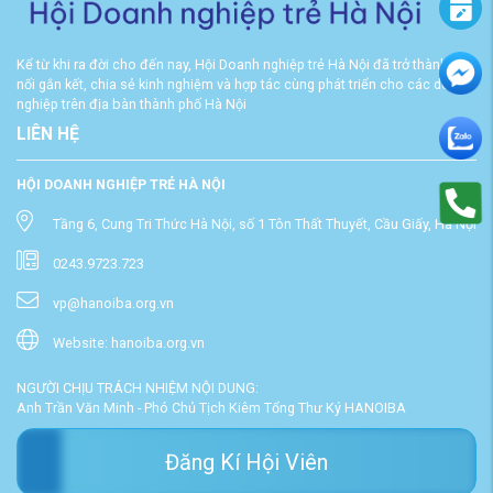
Kể từ khi ra đời cho đến nay, Hội Doanh nghiệp trẻ Hà Nội đã trở thành cầu
nối gắn kết, chia sẻ kinh nghiệm và hợp tác cùng phát triển cho các doanh
nghiệp trên địa bàn thành phố Hà Nội
LIÊN HỆ
HỘI DOANH NGHIỆP TRẺ HÀ NỘI
Tầng 6, Cung Tri Thức Hà Nội, số 1 Tôn Thất Thuyết, Cầu Giấy, Hà Nội
0243.9723.723
vp@hanoiba.org.vn
Website: hanoiba.org.vn
NGƯỜI CHỊU TRÁCH NHIỆM NỘI DUNG:
Anh Trần Văn Minh - Phó Chủ Tịch Kiêm Tổng Thư Ký HANOIBA
Đăng Kí Hội Viên