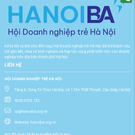
Kể từ khi ra đời cho đến nay, Hội Doanh nghiệp trẻ Hà Nội đã trở thành cầu
nối gắn kết, chia sẻ kinh nghiệm và hợp tác cùng phát triển cho các doanh
nghiệp trên địa bàn thành phố Hà Nội
LIÊN HỆ
HỘI DOANH NGHIỆP TRẺ HÀ NỘI
Tầng 6, Cung Tri Thức Hà Nội, số 1 Tôn Thất Thuyết, Cầu Giấy, Hà Nội
0243.9723.723
vp@hanoiba.org.vn
Website: hanoiba.org.vn
NGƯỜI CHỊU TRÁCH NHIỆM NỘI DUNG: