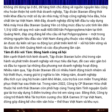
Không chỉ dừng lại ở đó, để tăng tính chủ động về nguồn nguyên liệu cũng
như hoàn thiện hệ sinh thái doanh nghiệp, Tập đoàn Stavian đồng thời
triển khai đầu tư một số dự án nhà máy, tổ hợp công nghiệp hóa dầu, hóa
chất lớn tại Việt Nam. Mới đây, doanh nghiệp đã ký kết đầu tư xây dựng
Nhà máy Hoá dầu Stavian Quảng Yên có tổng mức đầu tư ước tính lên đến
1,5 tỷ USD với quy mô sản xuất 600.000 tấn Polypropylene/năm tại tỉnh
Quảng Ninh, đáp ứng đáng kể nhu cầu về hạt Polypropylene – một trong
những nguyên liệu đầu vào Việt Nam đang phụ thuộc vào nhập khẩu. Dự
án được dự kiến sẽ tạo ra động lực phát triển kinh tế – xã hội bền vững và
lâu dài cho tỉnh Quảng Ninh và các địa phương lân cận.
Tâm đi đôi với Tầm
: Đ
ồng hành cùng xã hội
Bên cạnh thành tích kinh doanh, Tập đoàn Stavian luôn chú trong vận
hành và phát triển doanh nghiệp với mục tiêu dài hạn, đề cao việc gắn bó
và đầu tư ngược lại những địa phương nơi doanh nghiệp hoạt động.
Nhiều năm qua, Tập đoàn Stavian đã có nhiều hành động trách nhiệm xã
hội thiết thực, mang giá trị ý nghĩa to lớn. Hàng năm, doanh nghiệp
đều tích cực ủng hộ hoàn cảnh khó khăn, cứu trợ bà con miền Trung khắc
phục thiệt hại sau thiên tai. Trong năm 2022, Công ty CP Stavian Hóa chất
thuộc hệ sinh thái Stavian còn phối hợp cùng Trung tâm Tình nguyện Quốc
gia tài trợ xây dựng 5 điểm trường cho trẻ em vùng cao. Đồng thời, Công ty
cũng trở thành Nhà Tài trợ Kim cương cho SEA Games 31 tại Việt Nam,
đóng góp đáng kể cho nền văn hóa – thể thao Việt Nam và khu vực.