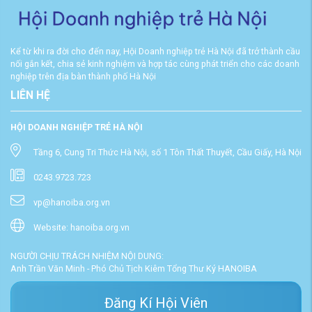
Kể từ khi ra đời cho đến nay, Hội Doanh nghiệp trẻ Hà Nội đã trở thành cầu
nối gắn kết, chia sẻ kinh nghiệm và hợp tác cùng phát triển cho các doanh
nghiệp trên địa bàn thành phố Hà Nội
LIÊN HỆ
HỘI DOANH NGHIỆP TRẺ HÀ NỘI
Tầng 6, Cung Tri Thức Hà Nội, số 1 Tôn Thất Thuyết, Cầu Giấy, Hà Nội
0243.9723.723
vp@hanoiba.org.vn
Website: hanoiba.org.vn
NGƯỜI CHỊU TRÁCH NHIỆM NỘI DUNG:
Anh Trần Văn Minh - Phó Chủ Tịch Kiêm Tổng Thư Ký HANOIBA
Đăng Kí Hội Viên