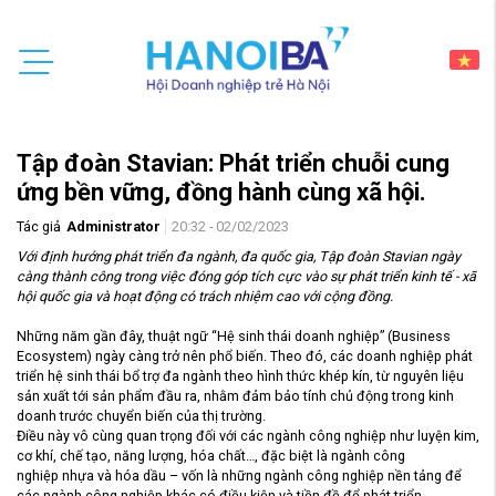
Tập đoàn Stavian: Phát triển chuỗi cung
ứng bền vững, đồng hành cùng xã hội.
Tác giả
Administrator
20:32 - 02/02/2023
Với định hướng
phát triển
đa ngành, đa quốc gia,
Tập đoàn
Stavian ngày
càng thành công trong việc
đóng góp tích cực
vào sự phát triển kinh tế
- xã
hội
quốc gia và
hoạt động
có trách nhiệm
cao
với cộng đồng.
Những năm gần đây, thuật ngữ “Hệ sinh thái doanh nghiệp” (Business
Ecosystem) ngày càng trở nên phổ biến. Theo đó, các doanh nghiệp phát
triển hệ sinh thái bổ trợ đa ngành theo hình thức khép kín, từ nguyên liệu
sản xuất tới sản phẩm đầu ra, nhằm đảm bảo tính chủ động trong kinh
doanh trước chuyển biến của thị trường.
Điều này vô cùng quan trọng đối với các ngành công nghiệp như luyện kim,
cơ khí, chế tạo, năng lượng, hóa chất…, đặc biệt là ngành công
nghiệp nhựa và hóa dầu – vốn là những ngành công nghiệp nền tảng để
các ngành công nghiệp khác có điều kiện và tiền đề để phát triển.