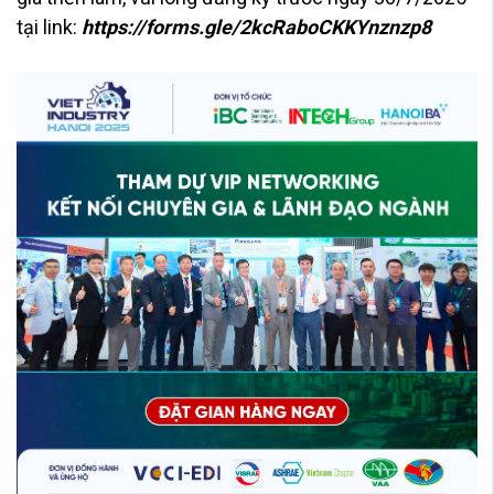
tại link:
https://forms.gle/2kcRaboCKKYnznzp8