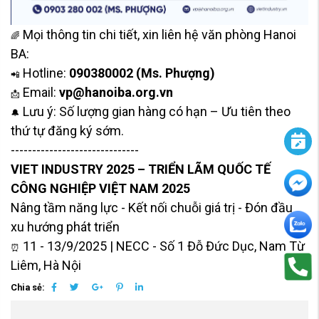
Mọi thông tin chi tiết, xin liên hệ văn phòng Hanoi
🌈
BA:
Hotline:
090380002 (Ms. Phượng)
📲
Email:
vp@hanoiba.org.vn
📩
Lưu ý: Số lượng gian hàng có hạn – Ưu tiên theo
🔔
thứ tự đăng ký sớm.
------------------------------
VIET INDUSTRY 2025 – TRIỂN LÃM QUỐC TẾ
CÔNG NGHIỆP VIỆT NAM 2025
Nâng tầm năng lực - Kết nối chuỗi giá trị - Đón đầu
xu hướng phát triển
11 - 13/9/2025 | NECC - Số 1 Đỗ Đức Dục, Nam Từ
⏰
Liêm, Hà Nội
Chia sẻ: