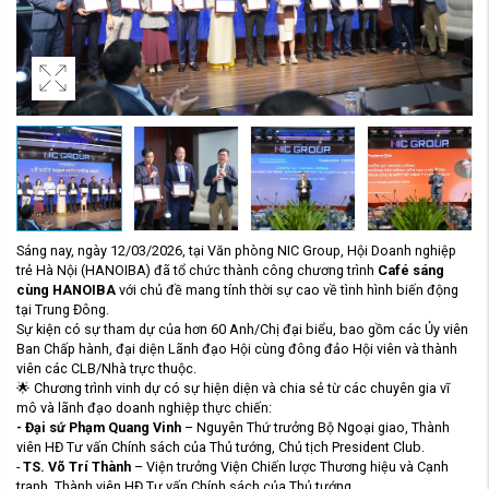
Sáng nay, ngày 12/03/2026, tại Văn phòng NIC Group, Hội Doanh nghiệp
trẻ Hà Nội (HANOIBA) đã tổ chức thành công chương trình
Café sáng
cùng HANOIBA
với chủ đề mang tính thời sự cao về tình hình biến động
tại Trung Đông.
Sự kiện có sự tham dự của hơn 60 Anh/Chị đại biểu, bao gồm các Ủy viên
Ban Chấp hành, đại diện Lãnh đạo Hội cùng đông đảo Hội viên và thành
viên các CLB/Nhà trực thuộc.
🌟
Chương trình vinh dự có sự hiện diện và chia sẻ từ các chuyên gia vĩ
mô và lãnh đạo doanh nghiệp thực chiến:
- Đại sứ Phạm Quang Vinh
– Nguyên Thứ trưởng Bộ Ngoại giao, Thành
viên HĐ Tư vấn Chính sách của Thủ tướng, Chủ tịch President Club.
-
TS. Võ Trí Thành
– Viện trưởng Viện Chiến lược Thương hiệu và Cạnh
tranh, Thành viên HĐ Tư vấn Chính sách của Thủ tướng.