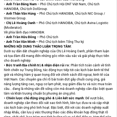
- Anh Trần Đăng Nam
– Phó Chủ tịch Hội DNT Việt Nam, Chủ tịch
HANOIBA, Chủ tịch DolGroup.
- Anh Thân Văn Hùng
– Phó Chủ tịch HANOIBA, Chủ tịch NIC Group /
Visimex Group.
- Chị Lê Hoàng Oan
h
– Phó Chủ tịch HANOIBA, Chủ tịch Avina Logistic
(Moderator).
Về phía lãnh đạo HANOIBA:
- Anh Trần Hữu Đông
– Phó Chủ tịch
- Anh Trần Văn Minh
– Phó Chủ tịch kiêm Tổng Thư ký
NHỮNG NỘI DUNG THẢO LUẬN TRỌNG TÂM:
Dưới sự dẫn dắt chuyên nghiệp của Chị Lê Hoàng Oanh, phần tham luận
và tọa đàm đã mang đến những góc nhìn sâu sắc và giải pháp thực tiễn
cho doanh nghiệp:
• Bức tranh Địa chính trị & nhận diện rủi ro:
Phân tích toàn cảnh về tình
hình chiến sự Trung Đông, tác động trực tiếp tới các kịch bản kinh tế thế
giới và những hàm ý quan trọng đối với chính sách đối ngoại, kinh tế của
Việt Nam. Các chuyên gia chỉ rõ bài toán đứt gãy chuỗi cung ứng, giá
năng lượng tăng cao, nguy cơ lạm phát, suy giảm đầu tư và sức mua toàn
cầu... đang là những vấn đề sống còn mà doanh nghiệp cần đặc biệt quan
tâm và khẩn trương chuẩn bị phương án ứng phó.
• Chiến lược chủ động ứng phó & Liên kết sức mạnh
:
Để vượt bão,
doanh nghiệp cần theo dõi sát sao tình hình, liên tục đưa ra và cập nhật
các kịch bản ứng phó linh hoạt. Đặc biệt, đối với các doanh nghiệp xuất
nhập khẩu, cần lưu ý việc thương thảo các điều khoản hợp đồng thật rõ
ràng, chặt chẽ, bao trùm mọi tình huống rủi ro có thể diễn ra. Hơn thế nữa,