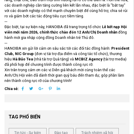
các doanh nghiệp cần tăng cường liên kết lẫn nhau, đặc biệt là "bắt tay"
với các doanh nghiệp có thế mạnh chuyên biệt để cùng hỗ trợ, chia sẻ rủi
ro và giảm bớt các tác động tiêu cực tiềm tàng.
---
Đặc biệt, tại sự kiện này, HANOIBA đã trang trọng tổ chức
Lễ kết nạp Hội
viên mới năm 2026, chính thức chào đón 12 Anh/Chị Doanh nhân
đồng
hành mới gia nhập cộng đồng Doanh nhân trẻ Thủ đô.
---
HANOIBA xin gửi lời cảm ơn sâu sắc tới các đối tác đồng hành:
President
Club, NIC Group
(đơn vị tài trợ địa điểm và công tác tổ chức), thương
hiệu
Hà Bảo Tea
(nhà tài trợ Quà tặng) và
MCBIZ Agency
(tài trợ media)
đã phối hợp để chương trình được thành công rực rỡ.
Xin trân trọng cảm ơn các vị Diễn giả khách mời cùng toàn thể các
Anh/Chị Hội viên đã dành thời gian quý báu đến tham dự, góp phần làm
nên thành công rực rỡ của chương trình!
Chia sẻ:
TAG PHỔ BIẾN
Tin tức - Sự kiện
Đào tạo
Trách nhiệm xã hội