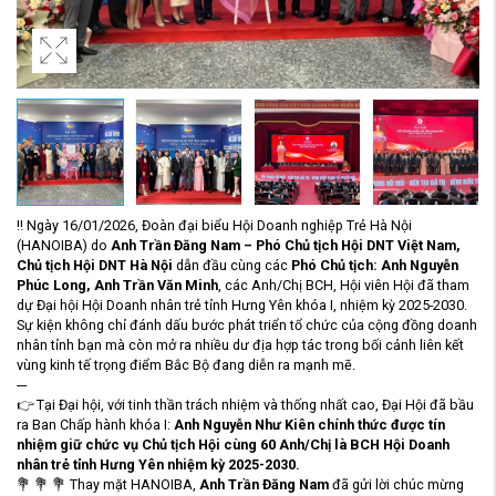
‼
Ngày 16/01/2026, Đoàn đại biểu Hội Doanh nghiệp Trẻ Hà Nội
(HANOIBA) do
Anh Trần Đăng Nam – Phó Chủ tịch Hội DNT Việt Nam,
Chủ tịch Hội DNT Hà Nội
dẫn đầu cùng các
Phó Chủ tịch: Anh Nguyễn
Phúc Long, Anh Trần Văn Minh
, các Anh/Chị BCH, Hội viên Hội
đã tham
dự Đại hội Hội Doanh nhân trẻ tỉnh Hưng Yên khóa I, nhiệm kỳ 2025-2030.
Sự kiện không chỉ đánh dấu bước phát triển tổ chức của cộng đồng doanh
nhân tỉnh bạn mà còn mở ra nhiều dư địa hợp tác trong bối cảnh liên kết
vùng kinh tế trọng điểm Bắc Bộ đang diễn ra mạnh mẽ.
---
👉
Tại Đại hội, với tinh thần trách nhiệm và thống nhất cao, Đại Hội đã bầu
ra Ban Chấp hành khóa I:
Anh Nguyễn Như Kiên chính thức được tín
nhiệm giữ chức vụ Chủ tịch Hội cùng 60 Anh/Chị là BCH Hội Doanh
nhân trẻ tỉnh Hưng Yên nhiệm kỳ 2025-2030.
💐
💐
💐
Thay mặt HANOIBA,
Anh Trần Đăng Nam
đã gửi lời chúc mừng