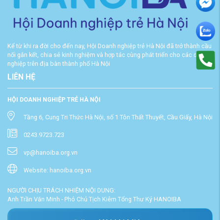
Kể từ khi ra đời cho đến nay, Hội Doanh nghiệp trẻ Hà Nội đã trở thành cầu
nối gắn kết, chia sẻ kinh nghiệm và hợp tác cùng phát triển cho các doanh
nghiệp trên địa bàn thành phố Hà Nội
LIÊN HỆ
HỘI DOANH NGHIỆP TRẺ HÀ NỘI
Tầng 6, Cung Tri Thức Hà Nội, số 1 Tôn Thất Thuyết, Cầu Giấy, Hà Nội
0243.9723.723
vp@hanoiba.org.vn
Website: hanoiba.org.vn
NGƯỜI CHỊU TRÁCH NHIỆM NỘI DUNG:
Anh Trần Văn Minh - Phó Chủ Tịch Kiêm Tổng Thư Ký HANOIBA