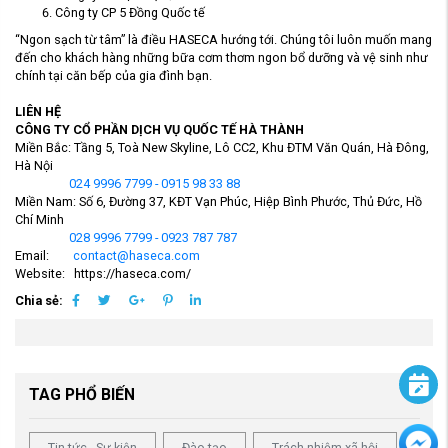
Công ty CP 5 Đồng Quốc tế
“Ngon sạch từ tâm” là điều HASECA hướng tới. Chúng tôi luôn muốn mang
đến cho khách hàng những bữa cơm thơm ngon bổ dưỡng và vệ sinh như
chính tại căn bếp của gia đình bạn.
LIÊN HỆ
CÔNG TY CỔ PHẦN DỊCH VỤ QUỐC TẾ HÀ THÀNH
Miền Bắc: Tầng 5, Toà New Skyline, Lô CC2, Khu ĐTM Văn Quán, Hà Đông,
Hà Nội
024 9996 7799 - 0915 98 33 88
Miền Nam: Số 6, Đường 37, KĐT Vạn Phúc, Hiệp Bình Phước, Thủ Đức, Hồ
Chí Minh
028 9996 7799 - 0923 787 787
Email:
contact@haseca.com
Website: https://haseca.com/
Chia sẻ:
TAG PHỔ BIẾN
Tin tức - Sự kiện
Đào tạo
Trách nhiệm xã hội