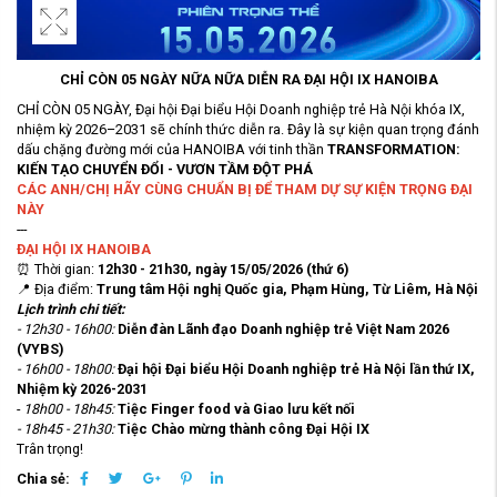
CHỈ CÒN 05 NGÀY NỮA NỮA DIỄN RA ĐẠI HỘI IX HANOIBA
CHỈ CÒN 05 NGÀY, Đại hội Đại biểu Hội Doanh nghiệp trẻ Hà Nội khóa IX,
nhiệm kỳ 2026–2031 sẽ chính thức diễn ra. Đây là sự kiện quan trọng đánh
dấu chặng đường mới của HANOIBA với tinh thần
TRANSFORMATION:
KIẾN TẠO CHUYỂN ĐỔI - VƯƠN TẦM ĐỘT PHÁ
CÁC ANH/CHỊ HÃY CÙNG CHUẨN BỊ ĐỂ THAM DỰ SỰ KIỆN TRỌNG ĐẠI
NÀY
---
ĐẠI HỘI IX HANOIBA
⏰
Thời gian:
12h30 - 21h30, ngày 15/05/2026 (thứ 6)
📍
Địa điểm:
Trung tâm Hội nghị Quốc gia, Phạm Hùng, Từ Liêm, Hà Nội
Lịch trình chi tiết:
- 12h30 - 16h00:
Diễn đàn Lãnh đạo Doanh nghiệp trẻ Việt Nam 2026
(VYBS)
- 16h00 - 18h00:
Đại hội Đại biểu Hội Doanh nghiệp trẻ Hà Nội lần thứ IX,
Nhiệm kỳ 2026-2031
-
18h00 - 18h45:
Tiệc Finger food và Giao lưu kết nối
- 18h45 - 21h30:
Tiệc Chào mừng thành công Đại Hội IX
Trân trọng!
Chia sẻ: