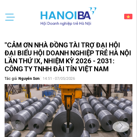
"CẢM ƠN NHÀ ĐỒNG TÀI TRỢ ĐẠI HỘI
ĐẠI BIỂU HỘI DOANH NGHIỆP TRẺ HÀ NỘI
LẦN THỨ IX, NHIỆM KỲ 2026 - 2031:
CÔNG TY TNHH ĐÀI TÍN VIỆT NAM
Tác giả
Nguyễn Sơn
14:51 - 07/05/2026