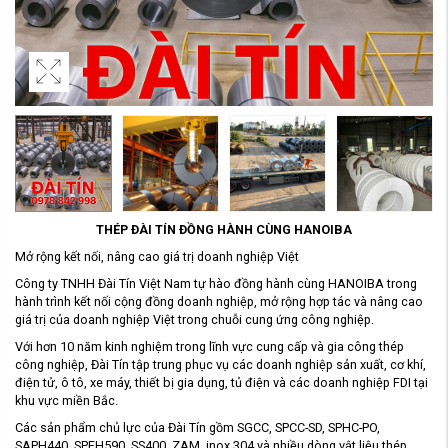
THÉP ĐÀI TÍN ĐỒNG HÀNH CÙNG HANOIBA
Mở rộng kết nối, nâng cao giá trị doanh nghiệp Việt
Công ty TNHH Đài Tín Việt Nam tự hào đồng hành cùng HANOIBA trong
hành trình kết nối cộng đồng doanh nghiệp, mở rộng hợp tác và nâng cao
giá trị của doanh nghiệp Việt trong chuỗi cung ứng công nghiệp.
Với hơn 10 năm kinh nghiệm trong lĩnh vực cung cấp và gia công thép
công nghiệp, Đài Tín tập trung phục vụ các doanh nghiệp sản xuất, cơ khí,
điện tử, ô tô, xe máy, thiết bị gia dụng, tủ điện và các doanh nghiệp FDI tại
khu vực miền Bắc.
Các sản phẩm chủ lực của Đài Tín gồm SGCC, SPCC-SD, SPHC-PO,
SAPH440, SPFH590, SS400, ZAM, inox 304 và nhiều dòng vật liệu thép