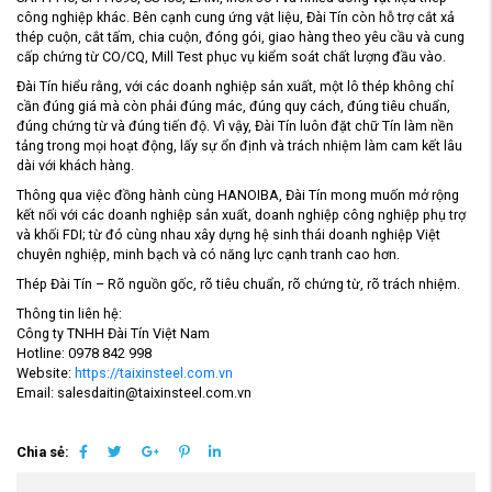
công nghiệp khác. Bên cạnh cung ứng vật liệu, Đài Tín còn hỗ trợ cắt xả
thép cuộn, cắt tấm, chia cuộn, đóng gói, giao hàng theo yêu cầu và cung
cấp chứng từ CO/CQ, Mill Test phục vụ kiểm soát chất lượng đầu vào.
Đài Tín hiểu rằng, với các doanh nghiệp sản xuất, một lô thép không chỉ
cần đúng giá mà còn phải đúng mác, đúng quy cách, đúng tiêu chuẩn,
đúng chứng từ và đúng tiến độ. Vì vậy, Đài Tín luôn đặt chữ Tín làm nền
tảng trong mọi hoạt động, lấy sự ổn định và trách nhiệm làm cam kết lâu
dài với khách hàng.
Thông qua việc đồng hành cùng HANOIBA, Đài Tín mong muốn mở rộng
kết nối với các doanh nghiệp sản xuất, doanh nghiệp công nghiệp phụ trợ
và khối FDI; từ đó cùng nhau xây dựng hệ sinh thái doanh nghiệp Việt
chuyên nghiệp, minh bạch và có năng lực cạnh tranh cao hơn.
Thép Đài Tín – Rõ nguồn gốc, rõ tiêu chuẩn, rõ chứng từ, rõ trách nhiệm.
Thông tin liên hệ:
Công ty TNHH Đài Tín Việt Nam
Hotline: 0978 842 998
Website:
https://taixinsteel.com.vn
Email: salesdaitin@taixinsteel.com.vn
Chia sẻ: